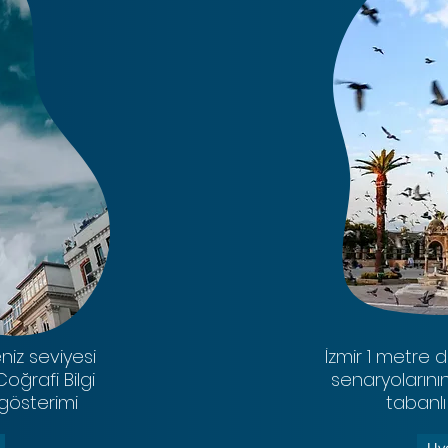
niz seviyesi
İzmir 1 metre 
oğrafi Bilgi
senaryolarının
 gösterimi
tabanlı
Uy