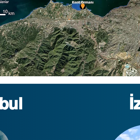
bul
İ