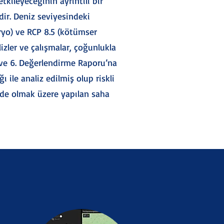
tkileyeceğinin ayrıntılı bir
ir. Deniz seviyesindeki
aryo) ve RCP 8.5 (kötümser
izler ve çalışmalar, çoğunlukla
 ve 6. Değerlendirme Raporu’na
ı ile analiz edilmiş olup riskli
ir’de olmak üzere yapılan saha