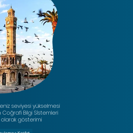
deniz seviyesi yükselmesi
 Coğrafi Bilgi Sİstemleri
 olarak gösterimi
gulamayı Keşfet