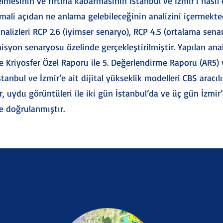
mesinin ve fırtına kabarmasının İstanbul ve İzmir'i nasıl e
mali açıdan ne anlama gelebileceğinin analizini içermekted
analizleri RCP 2.6 (iyimser senaryo), RCP 4.5 (ortalama sen
isyon senaryosu özelinde gerçekleştirilmiştir. Yapılan anal
 Kriyosfer Özel Raporu ile 5. Değerlendirme Raporu (AR5)
anbul ve İzmir’e ait dijital yükseklik modelleri CBS aracılığ
ler, uydu görüntüleri ile iki gün İstanbul’da ve üç gün İzm
ve doğrulanmıştır.