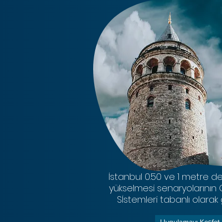
İstanbul 0.50 ve 1 metre de
yükselmesi senaryolarının C
Sİstemleri tabanlı olarak
Uygulamayı Keşfet