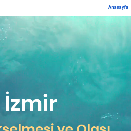
Anasayfa
 İzmir
kselmesi ve Olası